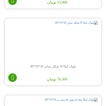
53,900
تومان
بلوک لیکا H شکل سایز 20*19*40
76,300
تومان