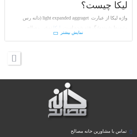
لیکا چیست؟
واژه لیکا از عبارت light expanded aggraget (دانه رس
منبسط شونده) گرفته شده است.
لیکا
نوعی مصالح
ساختمانی سبک و عایق است که از خاک رس گرفته می
شود. در روش تولید این دانه ها ابتدا خاک رس به عنوان ماده
اولیه سبکدانه از معادن خاک رس به واحد فرآوری کارخانه
حمل شده، بعد از نمونه گیری و کنترل دقیق مواد شیمیایی و
حصول اطمینان از نداشتن مواد شیمیایی و آهکی بعد از
آبدهی به صورت گل رس وارد کوره گردان می شوند. لیکا
یک خاک رس منبسط شونده است که در دمای 1200 درجه
سانتی گراد حرارت دیده و به پوکه های کروی شکل به نام
لیکا تبدیل می شود. وقتی گل رس در درجه حرارتی حدود
1200 درجه سانتی گراد قرار می گیرد، گازهای ایجاد شده
تماس با مشاورین خانه مصالح
دانه ها را منبسط می کند و هزاران سلول هوای ریز درون آن