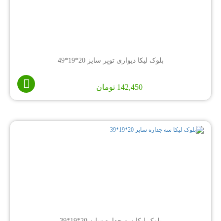
بلوک لیکا دیواری توپر سایز 20*19*49
142,450
تومان
بلوک لیکا سه جداره سایز 20*19*39