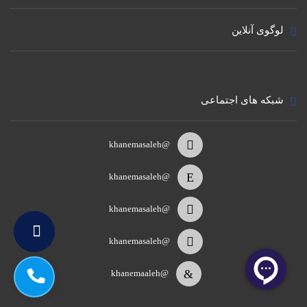
وزن کم
لوگوی آنلاین
یکی از مهم ترین دلایل استفاده از محصولات لیکا، وزن بسیار پایین
آن است که کار را سهولت می بخشد هم در زمان و هم در هزینه.
این ویژگی نقش موثری در کاهش وزن ساختمان دارد. از آنجاکه
نیروی زلزه وارد بر سازه ، رابطه مستقیم با وزن سازه دارد با
شبکه های اجتماعی
استفاده از بلوک لیکا نیروی موثر زلزله و در نتیجه ابعاد سازه کاهش
می یابد. وزن دیواره چیده شده با بلوک لیکا در مقایسه با مصالح
@khanemasaleh
سنتی مانند آجر 5/2 برابر کمتر است.
@khanemasaleh
عایق حرارتی
@khanemasaleh
بر اساس آزمایشات مرکز تحقیقات ساختمان و مسکن بتن سبکدانه
لیکا دارای ضریب هدایت حرارتی 0.17w/m.k می باشد. بلوک لیکا،
@khanemasaleh
ساخته شده از بتن لیکا ، لایه عایق حرارتی مناسبی را برای دیوارها
به ارمغان می آورد. استفاده از بلوک لیکا در عایقکاری دیوارهای
@khanemaaleh
پیرامونی، مورد تایید سازمان بهینه سازی مصرف سوخت کشور
قرار گرفته و بدون استفاده از هرگونه عایق دیگری، دیوار چیده شده