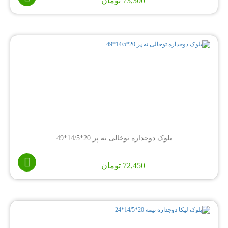
73,300
تومان
بلوک دوجداره توخالی ته پر 20*14/5*49
72,450
تومان