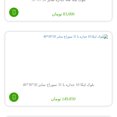
83,000
تومان
بلوک لیکا 10 جداره با 31 سوراخ سایز 20*30*40
149,850
تومان