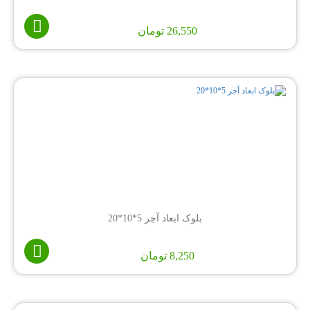
26,550
تومان
بلوک ابعاد آجر 5*10*20
8,250
تومان