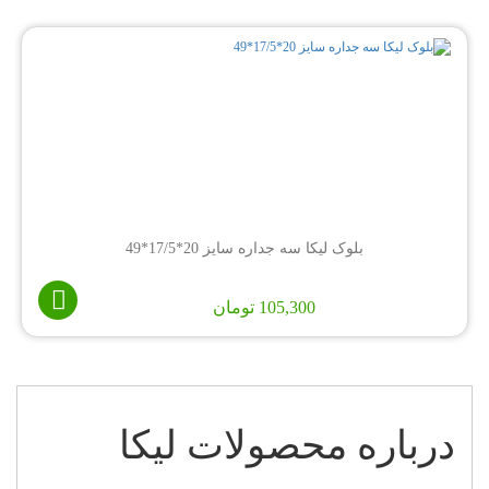
بلوک لیکا سه جداره سایز 20*17/5*49
105,300
تومان
2
1
درباره محصولات لیکا