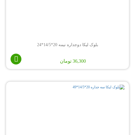
بلوک لیکا دوجداره نیمه 20*14/5*24
36,300
تومان