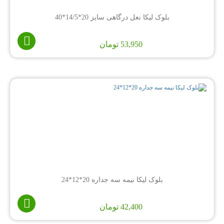
بلوک لیکا نعل درگاهی سایز 20*14/5*40
53,950
تومان
بلوک لیکا نیمه سه جداره 20*12*24
42,400
تومان